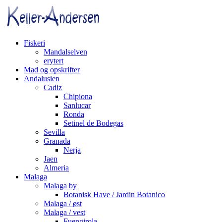
Fiskeri
Mandalselven
erytert
Mad og opskrifter
Andalusien
Cadiz
Chipiona
Sanlucar
Ronda
Setinel de Bodegas
Sevilla
Granada
Nerja
Jaen
Almeria
Malaga
Malaga by
Botanisk Have / Jardin Botanico
Malaga / øst
Malaga / vest
Fuengirola