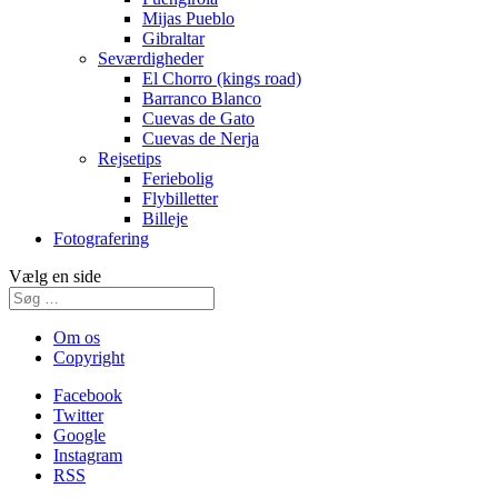
Mijas Pueblo
Gibraltar
Seværdigheder
El Chorro (kings road)
Barranco Blanco
Cuevas de Gato
Cuevas de Nerja
Rejsetips
Feriebolig
Flybilletter
Billeje
Fotografering
Vælg en side
Om os
Copyright
Facebook
Twitter
Google
Instagram
RSS