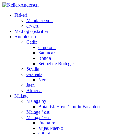
Fiskeri
Mandalselven
erytert
Mad og opskrifter
Andalusien
Cadiz
Chipiona
Sanlucar
Ronda
Setinel de Bodegas
Sevilla
Granada
Nerja
Jaen
Almeria
Malaga
Malaga by
Botanisk Have / Jardin Botanico
Malaga / øst
Malaga / vest
Fuengirola
Mijas Pueblo
Gibraltar