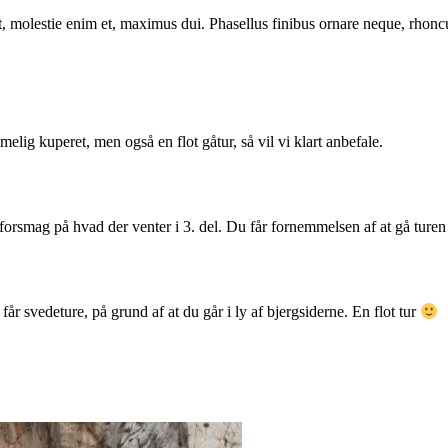
it, molestie enim et, maximus dui. Phasellus finibus ornare neque, rhon
elig kuperet, men også en flot gåtur, så vil vi klart anbefale.
en forsmag på hvad der venter i 3. del. Du får fornemmelsen af at gå ture
får svedeture, på grund af at du går i ly af bjergsiderne. En flot tur